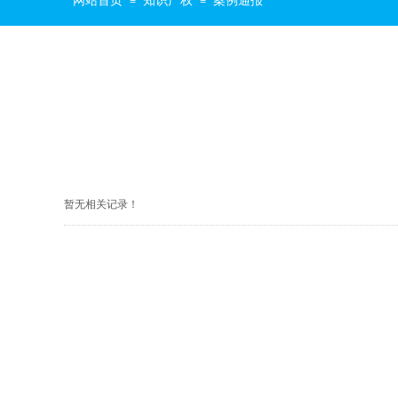
网站首页
知识产权
案例通报
≡
≡
暂无相关记录！